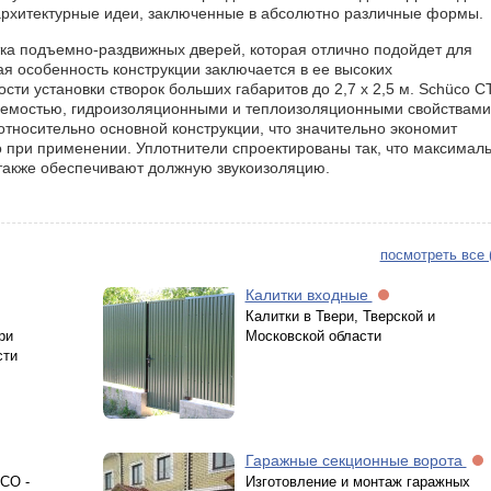
архитектурные идеи, заключенные в абсолютно различные формы.
тка подъемно-раздвижных дверей, которая отлично подойдет для
ая особенность конструкции заключается в ее высоких
ти установки створок больших габаритов до 2,7 х 2,5 м. Schüco C
аемостью, гидроизоляционными и теплоизоляционными свойствами
относительно основной конструкции, что значительно экономит
о при применении. Уплотнители спроектированы так, что максимал
также обеспечивают должную звукоизоляцию.
посмотреть все 
Калитки входные
Калитки в Твери, Тверской и
ри
Московской области
сти
Гаражные секционные ворота
CO -
Изготовление и монтаж гаражных