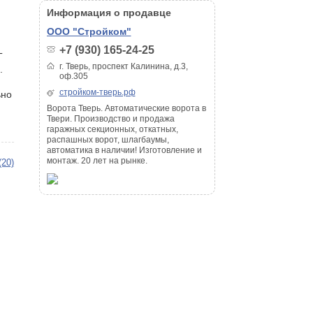
Информация о продавце
ООО "Стройком"
+7 (930) 165-24-25
T
г. Тверь, проспект Калинина, д.3,
.
оф.305
стройком-тверь.рф
ьно
Ворота Тверь. Автоматические ворота в
Твери. Производство и продажа
гаражных секционных, откатных,
распашных ворот, шлагбаумы,
автоматика в наличии! Изготовление и
монтаж. 20 лет на рынке.
(20)