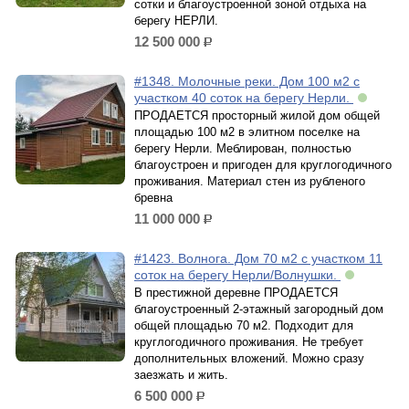
сотки и благоустроенной зоной отдыха на
берегу НЕРЛИ.
12 500 000
р.
#1348. Молочные реки. Дом 100 м2 с
участком 40 соток на берегу Нерли.
ПРОДАЕТСЯ просторный жилой дом общей
площадью 100 м2 в элитном поселке на
берегу Нерли. Меблирован, полностью
благоустроен и пригоден для круглогодичного
проживания. Материал стен из рубленого
бревна
11 000 000
р.
#1423. Волнога. Дом 70 м2 с участком 11
соток на берегу Нерли/Волнушки.
В престижной деревне ПРОДАЕТСЯ
благоустроенный 2-этажный загородный дом
общей площадью 70 м2. Подходит для
круглогодичного проживания. Не требует
дополнительных вложений. Можно сразу
заезжать и жить.
6 500 000
р.