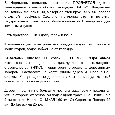
В Нерльском сельском поселении ПРОДАЕТСЯ дом с
мансардным этажом общей площадью 64 м2. Фундамент
ленточный монолитный, материал стен брус 150х150. Кровля
стальной профлист. Сделано утепление стен и потолка.
Внутри жилые помещения обшиты вагонкой. Планировка: две
комнаты и кухня.
Есть пристроенный к дому гараж и баня.
Коммуникации:
электричество заведено в дом, отопление от
конвекторов, водоснабжение от колодца.
Земельный участок 11 соток (1100 м2). Разрешенное
использование: для индивидуального жилищного
строительства (ИЖС). Территория огорожена деревянным
забором. Расположен в черте улицы деревни. Правильной
формы. Растут садовые деревья и липы. Есть пруд, который
можно использовать для полива.
Деревня граничит с большим лесным массивом и находится
чуть в стороне от основной подъездной трассы на Скнятино в
9 км от села Нерль. От МКАД 160 км. От Сергиева-Посада 92
км. До Калязина 25 км.