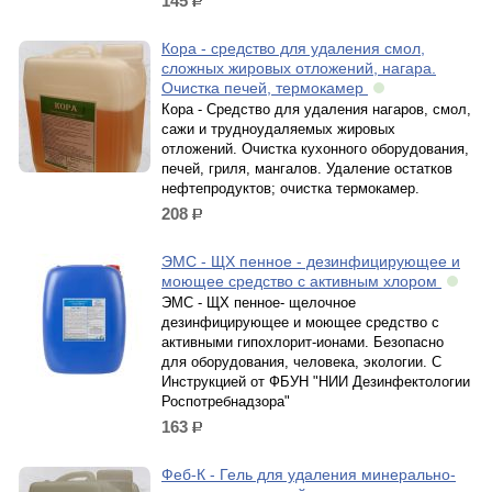
145
р.
Кора - средство для удаления смол,
сложных жировых отложений, нагара.
Очистка печей, термокамер
Кора - Средство для удаления нагаров, смол,
сажи и трудноудаляемых жировых
отложений. Очистка кухонного оборудования,
печей, гриля, мангалов. Удаление остатков
нефтепродуктов; очистка термокамер.
208
р.
ЭМС - ЩХ пенное - дезинфицирующее и
моющее средство с активным хлором
ЭМС - ЩХ пенное- щелочное
дезинфицирующее и моющее средство с
активными гипохлорит-ионами. Безопасно
для оборудования, человека, экологии. С
Инструкцией от ФБУН "НИИ Дезинфектологии
Роспотребнадзора"
163
р.
Феб-К - Гель для удаления минерально-