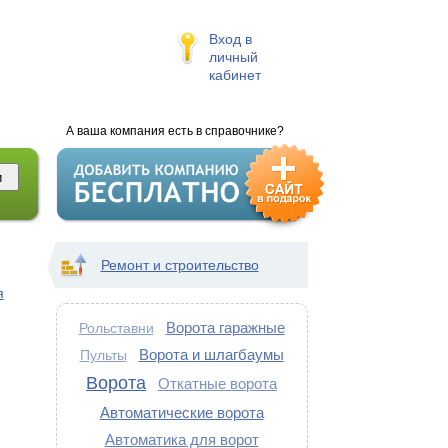
Вход в
личный
кабинет
А ваша компания есть в справочнике?
Ремонт и строительство
я
Ворота гаражные
Рольставни
Ворота и шлагбаумы
Пульты
Ворота
Откатные ворота
Автоматические ворота
Автоматика для ворот