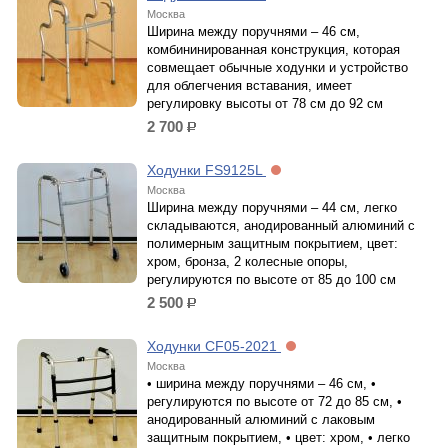
Москва
Ширина между поручнями – 46 см,
комбининированная конструкция, которая
совмещает обычные ходунки и устройство
для облегчения вставания, имеет
регулировку высоты от 78 см до 92 см
2 700
р.
Ходунки FS9125L
Москва
Ширина между поручнями – 44 см, легко
складываются, анодированный алюминий c
полимерным защитным покрытием, цвет:
хром, бронза, 2 колесные опоры,
регулируются по высоте от 85 до 100 см
2 500
р.
Ходунки CF05-2021
Москва
• ширина между поручнями – 46 см, •
регулируются по высоте от 72 до 85 см, •
анодированный алюминий c лаковым
защитным покрытием, • цвет: хром, • легко