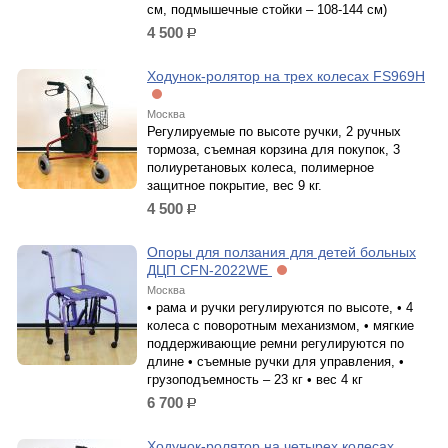
см, подмышечные стойки – 108-144 см)
4 500
р.
Ходунок-ролятор на трех колесах FS969H
Москва
Регулируемые по высоте ручки, 2 ручных
тормоза, съемная корзина для покупок, 3
полиуретановых колеса, полимерное
защитное покрытие, вес 9 кг.
4 500
р.
Опоры для ползания для детей больных
ДЦП CFN-2022WE
Москва
• рама и ручки регулируются по высоте, • 4
колеса с поворотным механизмом, • мягкие
поддерживающие ремни регулируются по
длине • съемные ручки для управления, •
грузоподъемность – 23 кг • вес 4 кг
6 700
р.
Ходунок-ролятор на четырех колесах