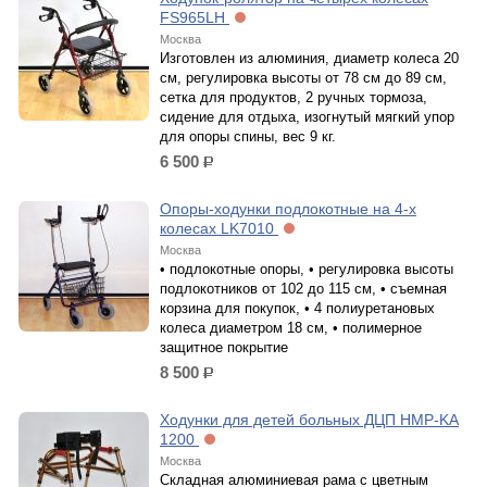
FS965LH
Москва
Изготовлен из алюминия, диаметр колеса 20
см, регулировка высоты от 78 см до 89 см,
сетка для продуктов, 2 ручных тормоза,
сидение для отдыха, изогнутый мягкий упор
для опоры спины, вес 9 кг.
6 500
р.
Опоры-ходунки подлокотные на 4-х
колесах LK7010
Москва
• подлокотные опоры, • регулировка высоты
подлокотников от 102 до 115 см, • съемная
корзина для покупок, • 4 полиуретановых
колеса диаметром 18 см, • полимерное
защитное покрытие
8 500
р.
Ходунки для детей больных ДЦП HMP-KA
1200
Москва
Складная алюминиевая рама с цветным