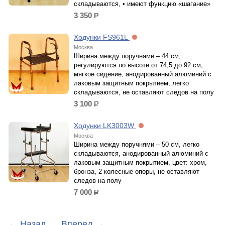
складываются, • имеют функцию «шагание»
3 350
р.
Ходунки FS961L
Москва
Ширина между поручнями – 44 см,
регулируются по высоте от 74,5 до 92 см,
мягкое сидение, анодированный алюминий c
лаковым защитным покрытием, легко
складываются, не оставляют следов на полу
3 100
р.
Ходунки LK3003W
Москва
Ширина между поручнями – 50 см, легко
складываются, анодированный алюминий c
лаковым защитным покрытием, цвет: хром,
бронза, 2 колесные опоры, не оставляют
следов на полу
7 000
р.
←
Назад
Вперед
→