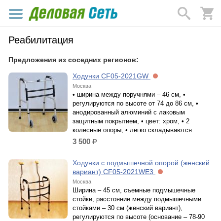
Реабилитация
Предложения из соседних регионов:
Ходунки CF05-2021GW
Москва
• ширина между поручнями – 46 см, •
регулируются по высоте от 74 до 86 см, •
анодированный алюминий c лаковым
защитным покрытием, • цвет: хром, • 2
колесные опоры, • легко складываются
3 500
р.
Ходунки с подмышечной опорой (женский
вариант) CF05-2021WE3
Москва
Ширина – 45 см, съемные подмышечные
стойки, расстояние между подмышечными
стойками – 30 см (женский вариант),
регулируются по высоте (основание – 78-90