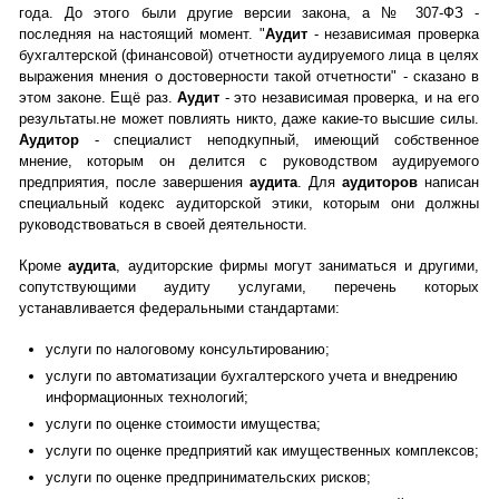
года. До этого были другие версии закона, а № 307-ФЗ -
последняя на настоящий момент. "
Аудит
- независимая проверка
бухгалтерской (финансовой) отчетности аудируемого лица в целях
выражения мнения о достоверности такой отчетности"
- сказано в
этом законе. Ещё раз.
Аудит
- эт
о независимая проверка, и на его
результаты.не может повлиять никто, даже какие-то высшие силы.
Аудитор
- специалист неподкупный, имеющий собственное
мнение, которым он делится с руководством аудируемого
предприятия, после завершения
аудита
. Для
аудиторов
написан
специальный кодекс аудиторской этики, которым они должны
руководствоваться в своей деятельности.
Кроме
аудита
, аудиторские фирмы могут заниматься и другими,
сопутствующими аудиту услугами, пер
е
чень которых
устанавливается федеральными стандартами:
услуги по налоговому консультированию;
услуги по автоматизации бухгалтерского учета и внедрению
информационных технологий
;
услуги по оценке стоимости имущества
;
услуги по оценке предприятий как имущественных комплексов
;
услуги по оценке предпринимательских рисков
;