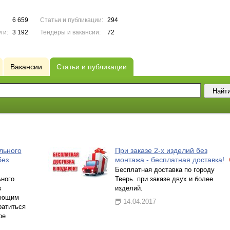
6 659
Статьи и публикации:
294
ги:
3 192
Тендеры и вакансии:
72
Вакансии
Статьи и публикации
льного
При заказе 2-х изделий без
без
монтажа - бесплатная доставка!
Бесплатная доставка по городу
ьного
Тверь. при заказе двух и более
з
изделий.
сующим
14.04.2017
ратиться
ое