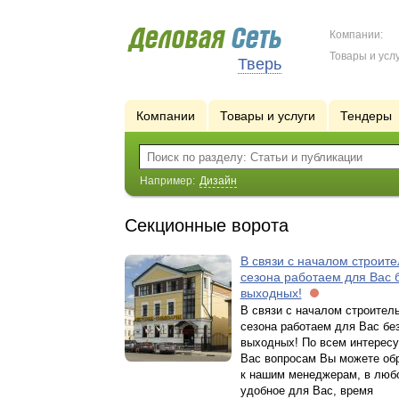
Компании:
Товары и услу
Тверь
Компании
Товары и услуги
Тендеры
Например:
Дизайн
Секционные ворота
В связи с началом строите
сезона работаем для Вас 
выходных!
В связи с началом строител
сезона работаем для Вас бе
выходных! По всем интере
Вас вопросам Вы можете об
к нашим менеджерам, в люб
удобное для Вас, время