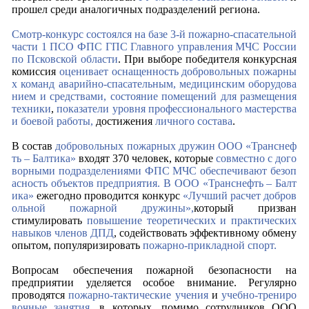
прошел среди аналогичных подразделений региона.
Смотр-конкурс состоялся на
базе
3-й пожарно-спасательной
части 1 ПСО ФПС ГПС Главного управления МЧС России
по Псковской области
.
При выборе победителя конкурсная
комиссия
оценивает
оснащенность добровольных пожарны
х команд аварийно-спасательным, медицинским оборудова
нием и средствами,
состояние помещений для размещения
техники
,
показатели
уровня профессионального мастерства
и боевой работы,
достижения
личного состава
.
В состав
добровольных пожарных дружин
ООО «Транснеф
ть – Балтика»
входят 370 человек,
которые
совместно с д
ого
ворными подразделениями ФПС МЧС
обеспечивают
безоп
асность объектов предприятия.
В
ООО «Транснефть – Балт
ика»
ежегодно проводится конкурс
«Лучший расчет добров
ольной пожарной дружины»,
который призван
стимулировать
повышение
теоретических и практических
навыков членов ДПД
,
содействовать эффективному обмену
опытом, популяризировать
пожарно-прикладной спорт.
Вопросам обеспечения пожарной безопасности на
предприятии уделяется особое внимание. Регулярно
проводятся
пожарно-тактические учения
и
учебно-трениро
вочные занятия
,
в которых, помимо сотрудников ООО